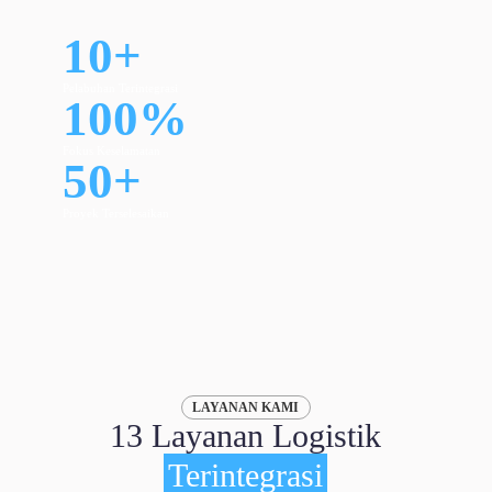
10
+
Pelabuhan Terintegrasi
100
%
Fokus Keselamatan
50
+
Proyek Terselesaikan
LAYANAN KAMI
13 Layanan Logistik
Terintegrasi