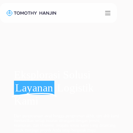
Eksplorasi Solusi
Layanan
Logistik
Kami
Dari perencanaan awal hingga pengiriman akhir, tim ahli kami
memastikan setiap muatan ditangani dengan presisi,
keamanan, dan efisiensi. Jelajahi solusi kami yang dirancang
untuk menjaga proyek Anda tetap bergerak maju.