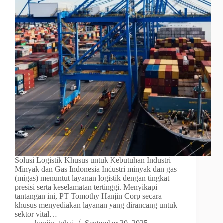
Solusi Logistik Khusus untuk Kebutuhan Industri
Minyak dan Gas Indonesia Industri minyak dan gas
(migas) menuntut layanan logistik dengan tingkat
presisi serta keselamatan tertinggi. Menyikapi
tantangan ini, PT Tomothy Hanjin Corp secara
khusus menyediakan layanan yang dirancang untuk
sektor vital…
hanjin_tqhaj
September 30, 2025